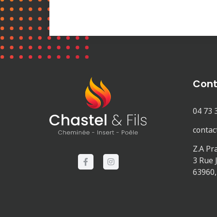
Cont
04 73 
contac
Z.A Pr
3 Rue 
63960