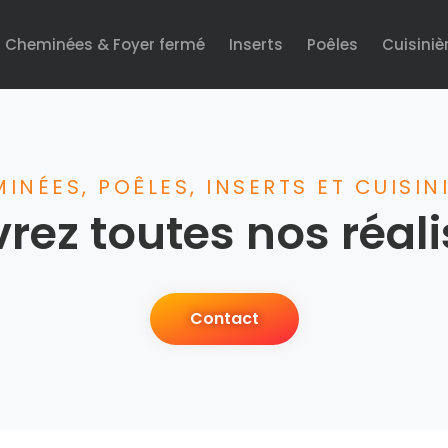
Cheminées & Foyer fermé
Inserts
Poêles
Cuisiniè
INÉES, POÊLES, INSERTS ET CUISIN
rez toutes nos réali
Contact