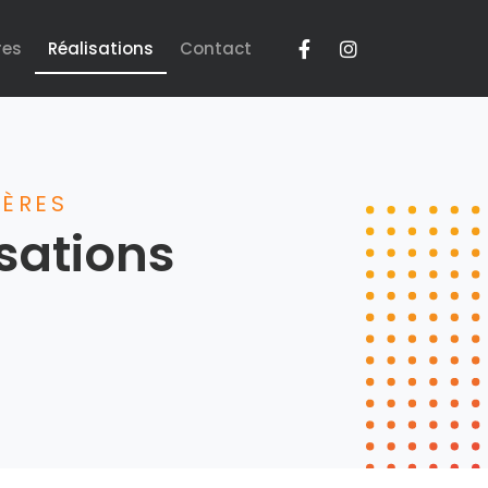
res
Réalisations
Contact
IÈRES
sations