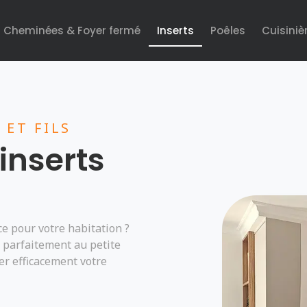
Cheminées & Foyer fermé
Inserts
Poêles
Cuisiniè
 ET FILS
inserts
ce pour votre habitation ?
 parfaitement au petite
r efficacement votre